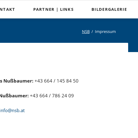
Ski
NTAKT
PARTNER | LINKS
BILDERGALERIE
nav
NSB
Impressum
s Nußbaumer:
+43 664 / 145 84 50
 Nußbaumer:
+43 664 / 786 24 09
info@nsb.at