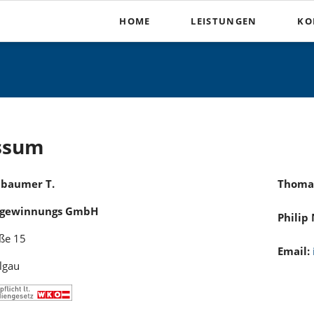
HOME
LEISTUNGEN
KO
Transport
Brechanlagen
Grobstücksiebanlage
Presse
ssum
Links
baumer T.
Thoma
Kontakt
rgewinnungs GmbH
Philip
Bildergalerie
aße 15
Email:
lgau