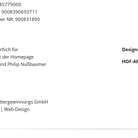
U45779000
: 9008390693711
ber NR: 900831890
tlich für
Design
lt der Homepage
HOF-A
nd Philip Nußbaumer
ttergewinnungs GmbH
| Web-Design