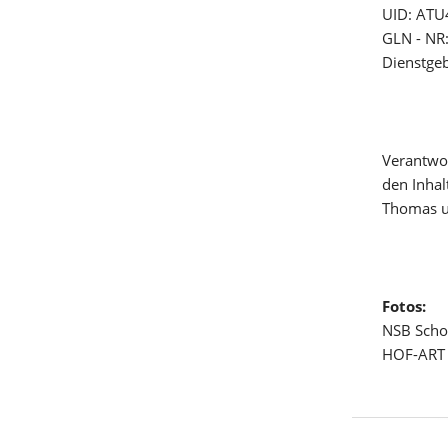
UID: AT
GLN - NR
Dienstge
Verantwor
den Inha
Thomas u
Fotos:
NSB Scho
HOF-ART 